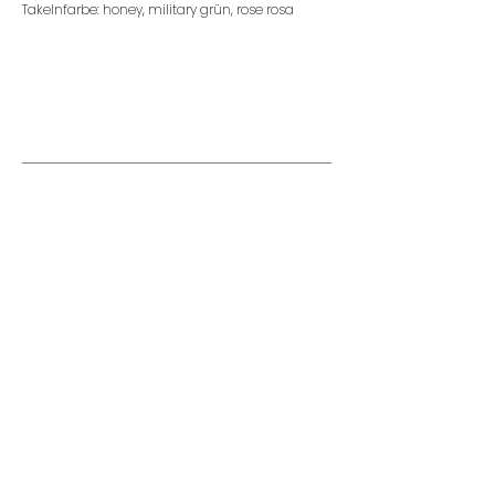
Takelnfarbe: honey, military grün, rose rosa
nur €
34.-